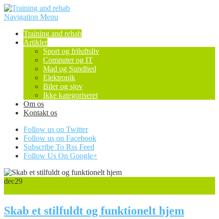
Navigation Menu
Training and rehab
Artikler
Sport og friluftsliv
Computer og IT
Mad og Sundhed
Elektronik
Biler og sjov
Ikke kategoriseret
Om os
Kontakt os
Follow us on Twitter
Follow us on Facebook
Subscribe To Rss Feed
Follow Us On Google+
dec
29
0
Skab et stilfuldt og funktionelt hjem