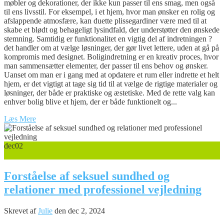
møbler og dekorationer, der ikke kun passer til ens smag, men også
til ens livsstil. For eksempel, i et hjem, hvor man ønsker en rolig og
afslappende atmosfære, kan duette plissegardiner være med til at
skabe et blødt og behageligt lysindfald, der understøtter den ønskede
stemning. Samtidig er funktionalitet en vigtig del af indretningen ?
det handler om at vælge løsninger, der gør livet lettere, uden at gå på
kompromis med designet. Boligindretning er en kreativ proces, hvor
man sammensætter elementer, der passer til ens behov og ønsker.
Uanset om man er i gang med at opdatere et rum eller indrette et helt
hjem, er det vigtigt at tage sig tid til at vælge de rigtige materialer og
løsninger, der både er praktiske og æstetiske. Med de rette valg kan
enhver bolig blive et hjem, der er både funktionelt og...
Læs Mere
dec
02
0
Forståelse af seksuel sundhed og
relationer med professionel vejledning
Skrevet af
Julie
den dec 2, 2024