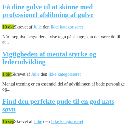
Få dine gulve til at skinne med
professionel afslibning af gulve
19 okt
Skrevet af
Julie
den
Ikke kategoriseret
Når trægulve begynder at vise tegn på slitage, kan det være tid til
at...
Vigtigheden af mental styrke og
lederudvikling
1 okt
Skrevet af
Julie
den
Ikke kategoriseret
Mental træning er en essentiel del af udviklingen af både personlige
og...
Find den perfekte pude til en god nats
søvn
16 sep
Skrevet af
Julie
den
Ikke kategoriseret