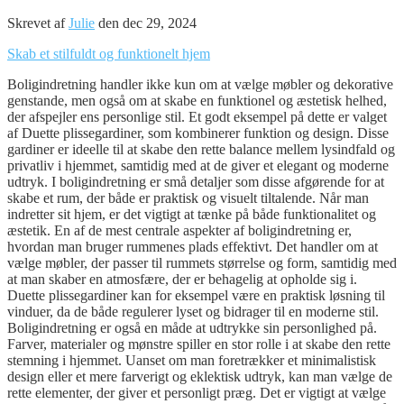
Skrevet af
Julie
den dec 29, 2024
Skab et stilfuldt og funktionelt hjem
Boligindretning handler ikke kun om at vælge møbler og dekorative
genstande, men også om at skabe en funktionel og æstetisk helhed,
der afspejler ens personlige stil. Et godt eksempel på dette er valget
af Duette plissegardiner, som kombinerer funktion og design. Disse
gardiner er ideelle til at skabe den rette balance mellem lysindfald og
privatliv i hjemmet, samtidig med at de giver et elegant og moderne
udtryk. I boligindretning er små detaljer som disse afgørende for at
skabe et rum, der både er praktisk og visuelt tiltalende. Når man
indretter sit hjem, er det vigtigt at tænke på både funktionalitet og
æstetik. En af de mest centrale aspekter af boligindretning er,
hvordan man bruger rummenes plads effektivt. Det handler om at
vælge møbler, der passer til rummets størrelse og form, samtidig med
at man skaber en atmosfære, der er behagelig at opholde sig i.
Duette plissegardiner kan for eksempel være en praktisk løsning til
vinduer, da de både regulerer lyset og bidrager til en moderne stil.
Boligindretning er også en måde at udtrykke sin personlighed på.
Farver, materialer og mønstre spiller en stor rolle i at skabe den rette
stemning i hjemmet. Uanset om man foretrækker et minimalistisk
design eller et mere farverigt og eklektisk udtryk, kan man vælge de
rette elementer, der giver et personligt præg. Det er vigtigt at vælge