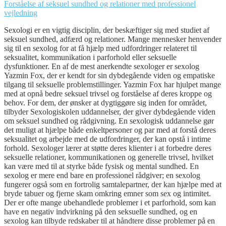
Forståelse af seksuel sundhed og relationer med professionel
vejledning
Sexologi er en vigtig disciplin, der beskæftiger sig med studiet af
seksuel sundhed, adfærd og relationer. Mange mennesker henvender
sig til en sexolog for at få hjælp med udfordringer relateret til
seksualitet, kommunikation i parforhold eller seksuelle
dysfunktioner. En af de mest anerkendte sexologer er sexolog
Yazmin Fox, der er kendt for sin dybdegående viden og empatiske
tilgang til seksuelle problemstillinger. Yazmin Fox har hjulpet mange
med at opnå bedre seksuel trivsel og forståelse af deres kroppe og
behov. For dem, der ønsker at dygtiggøre sig inden for området,
tilbyder Sexologiskolen uddannelser, der giver dybdegående viden
om seksuel sundhed og rådgivning. En sexologisk uddannelse gør
det muligt at hjælpe både enkeltpersoner og par med at forstå deres
seksualitet og arbejde med de udfordringer, der kan opstå i intime
forhold. Sexologer lærer at støtte deres klienter i at forbedre deres
seksuelle relationer, kommunikationen og generelle trivsel, hvilket
kan være med til at styrke både fysisk og mental sundhed. En
sexolog er mere end bare en professionel rådgiver; en sexolog
fungerer også som en fortrolig samtalepartner, der kan hjælpe med at
bryde tabuer og fjerne skam omkring emner som sex og intimitet.
Der er ofte mange ubehandlede problemer i et parforhold, som kan
have en negativ indvirkning på den seksuelle sundhed, og en
sexolog kan tilbyde redskaber til at håndtere disse problemer på en