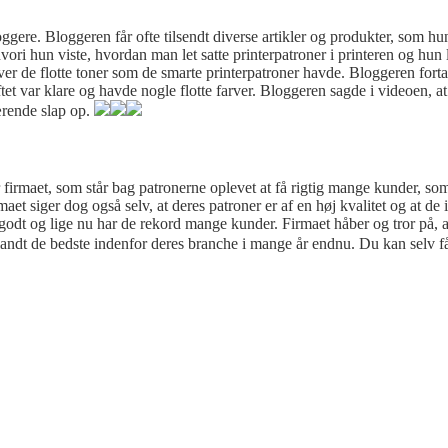
ere. Bloggeren får ofte tilsendt diverse artikler og produkter, som hun
ori hun viste, hvordan man let satte printerpatroner i printeren og hun 
ver de flotte toner som de smarte printerpatroner havde. Bloggeren fortal
tet var klare og havde nogle flotte farver. Bloggeren sagde i videoen, at 
ærende slap op.
rmaet, som står bag patronerne oplevet at få rigtig mange kunder, som g
et siger dog også selv, at deres patroner er af en høj kvalitet og at de i
 godt og lige nu har de rekord mange kunder. Firmaet håber og tror på, a
 blandt de bedste indenfor deres branche i mange år endnu. Du kan selv f