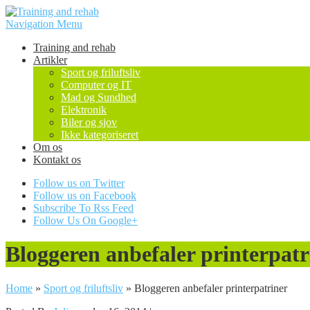
Navigation Menu
Training and rehab
Artikler
Sport og friluftsliv
Computer og IT
Mad og Sundhed
Elektronik
Biler og sjov
Ikke kategoriseret
Om os
Kontakt os
Follow us on Twitter
Follow us on Facebook
Subscribe To Rss Feed
Follow Us On Google+
Bloggeren anbefaler printerpatr
Home
»
Sport og friluftsliv
»
Bloggeren anbefaler printerpatriner