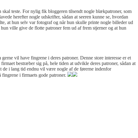
 skal teste. For nylig fik bloggeren tilsendt nogle blækpatroner, som
lavede herefter nogle udskrifter, sådan at seeren kunne se, hvordan
te, at hun selv var fotograf og når hun skulle printe nogle billeder ud
hun ville give de flotte patroner fem ud af frem stjerner og at hun
erne vil have fingrene i deres patroner. Denne store interesse er et
 firmaet bestræber sig på, hele tiden at udvikle deres patroner, sådan at
t de i lang tid endnu vil være nogle af de førerne indenfor
å fingrene i firmaets gode patroner.