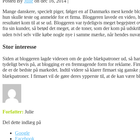
Posted By
Julie
on dec 16, 2014 |
Mange danskere, specielt piger, følger en af Danmarks mest kende blogg
hun skulle teste og anmelde for et f
irma. Bloggeren lavede en video, hv
resultatet kom til at se ud. Bloggeren var tydeligvis meget begejstret o
fra sin kunder, så betød det meget, at de toner, som der kom på udskrif
uden tvivl selv ville købe nogle nye i samme mærke, når hendes nuv
Stor interesse
Siden at bloggeren lagde videoen om de gode blækpatroner ud, så har fi
tydeligt bevis på, at blogging er en fremragende form for reklame. Firma
de er de bedste på markedet. Indtil videre så klarer firmaet sig ganske
blækpatroner. I firmaet vil de gøre deres ypperste til, at de kan være
Forfatter:
Julie
Del dette indlæg på
Google
Facebook