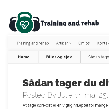
Training and rehab
Artikler
»
Om os
Kontak
Home
Biler og sjov
Sådan tager
Sådan tager du di
Posted By
Julie
on mar 25,
At tage kørekort er en vigtig milepæl for mang