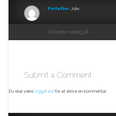
Forfatter:
Julie
Del dette indlæg på
Submit a Comment
Du skal være
logget ind
for at skrive en kommentar.