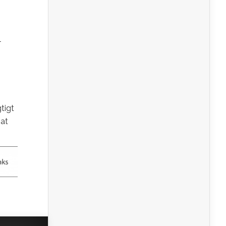
l
tigt
 at