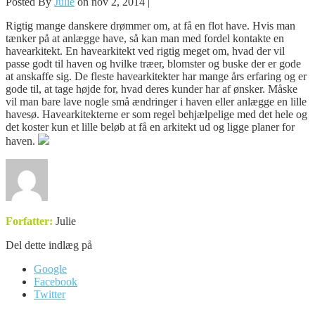
Posted By
Julie
on nov 2, 2014 |
Rigtig mange danskere drømmer om, at få en flot have. Hvis man
tænker på at anlægge have, så kan man med fordel kontakte en
havearkitekt. En havearkitekt ved rigtig meget om, hvad der vil
passe godt til haven og hvilke træer, blomster og buske
der er gode
at anskaffe sig. De fleste havearkitekter har mange års erfaring og er
gode til, at tage højde for, hvad deres kunder har af ønsker. Måske
vil man bare lave nogle små ændringer i haven eller anlægge en lille
havesø. Havearkitekterne er som regel behjælpelige med det hele og
det koster kun et lille beløb at få en arkitekt ud og ligge planer for
haven.
Forfatter:
Julie
Del dette indlæg på
Google
Facebook
Twitter