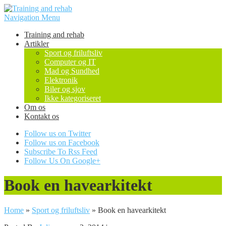
Navigation Menu
Training and rehab
Artikler
Sport og friluftsliv
Computer og IT
Mad og Sundhed
Elektronik
Biler og sjov
Ikke kategoriseret
Om os
Kontakt os
Follow us on Twitter
Follow us on Facebook
Subscribe To Rss Feed
Follow Us On Google+
Book en havearkitekt
Home
»
Sport og friluftsliv
»
Book en havearkitekt