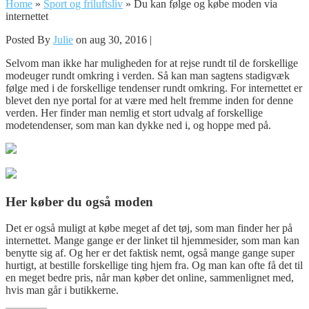
Home
»
Sport og friluftsliv
»
Du kan følge og købe moden via
internettet
Posted By
Julie
on aug 30, 2016 |
Selvom man ikke har muligheden for at rejse rundt til de forskellige
modeuger rundt omkring i verden. Så kan man sagtens stadigvæk
følge med i de forskellige tendenser rundt omkring. For internettet er
blevet den nye portal for at være med helt f
remme inden for denne
verden. Her finder man nemlig et stort udvalg af forskellige
modetendenser, som man kan dykke ned i, og hoppe med på.
Her køber du også moden
Det er også muligt at købe meget af det tøj, som man finder her på
internettet. Mange gange er der linket til hjemmesider, som man kan
benytte sig af. Og her er det faktisk nemt, også mange gange super
hurtigt, at bestille forskellige ting hjem fra. Og man kan ofte få det til
en meget bedre pris, når man køber det online, sammenlignet med,
hvis man går i butikkerne.