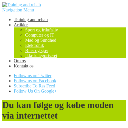
Navigation Menu
Training and rehab
Artikler
Sport og friluftsliv
Computer og IT
Mad og Sundhed
Elektronik
Biler og sjov
Ikke kategoriseret
Om os
Kontakt os
Follow us on Twitter
Follow us on Facebook
Subscribe To Rss Feed
Follow Us On Google+
Du kan følge og købe moden
via internettet