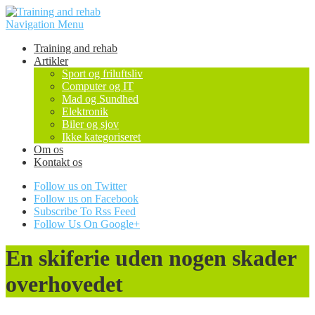
Navigation Menu
Training and rehab
Artikler
Sport og friluftsliv
Computer og IT
Mad og Sundhed
Elektronik
Biler og sjov
Ikke kategoriseret
Om os
Kontakt os
Follow us on Twitter
Follow us on Facebook
Subscribe To Rss Feed
Follow Us On Google+
En skiferie uden nogen skader
overhovedet