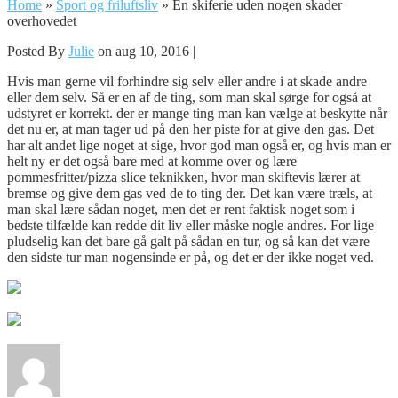
Home
»
Sport og friluftsliv
»
En skiferie uden nogen skader
overhovedet
Posted By
Julie
on aug 10, 2016 |
Hvis man gerne vil forhindre sig selv eller andre i at skade andre
eller dem selv. Så er en af de ting, som man skal sørge for også at
udstyret er korrekt. der er mange ting man kan vælge at beskytte når
det nu er, at man tager ud på den her pi
ste for at give den gas. Det
har alt andet lige noget at sige, hvor god man også er, og hvis man er
helt ny er det også bare med at komme over og lære
pommesfritter/pizza slice teknikken, hvor man skiftevis lærer at
bremse og give dem gas ved de to ting der. Det kan være træls, at
man skal lære sådan noget, men det er rent faktisk noget som i
bedste tilfælde kan redde dit liv eller måske nogle andres. For lige
pludselig kan det bare gå galt på sådan en tur, og så kan det være
den sidste tur man nogensinde er på, og det er der ikke noget ved.