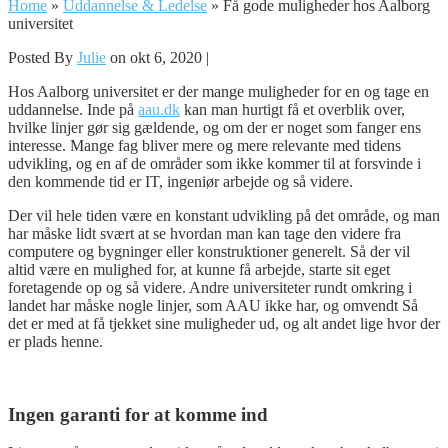
Home
»
Uddannelse & Ledelse
»
Få gode muligheder hos Aalborg
universitet
Posted By
Julie
on okt 6, 2020 |
Hos Aalborg universitet er der mange muligheder for en og tage en
uddannelse. Inde på
aau.dk
kan man hurtigt få et overblik over,
hvilke linjer gør sig gældende, og om der er noget som fanger ens
interesse. Mange fag bliver mere og mere relevante med tidens
udvikling, og en af de områder som ikke kommer til at forsvinde i
den kommende tid er IT, ingeniør arbejde og så videre.
Der vil hele tiden være en konstant udvikling på det område, og man
har måske lidt svært at se hvordan man kan tage den videre fra
computere og bygninger eller konstruktioner generelt. Så der vil
altid være en mulighed for, at kunne få arbejde, starte sit eget
foretagende op og så videre. Andre universiteter rundt omkring i
landet har måske nogle linjer, som AAU ikke har, og omvendt Så
det er med at få tjekket sine muligheder ud, og alt andet lige hvor der
er plads henne.
Ingen garanti for at komme ind