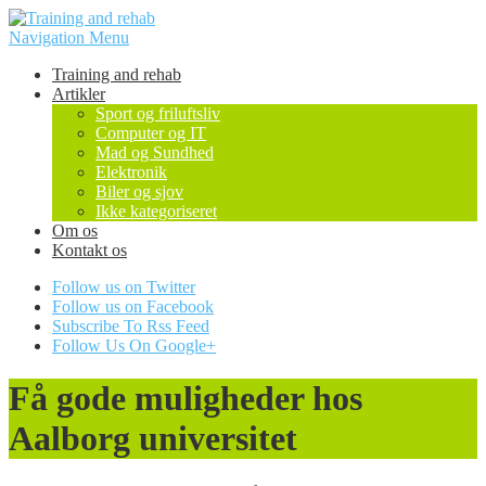
Navigation Menu
Training and rehab
Artikler
Sport og friluftsliv
Computer og IT
Mad og Sundhed
Elektronik
Biler og sjov
Ikke kategoriseret
Om os
Kontakt os
Follow us on Twitter
Follow us on Facebook
Subscribe To Rss Feed
Follow Us On Google+
Få gode muligheder hos
Aalborg universitet