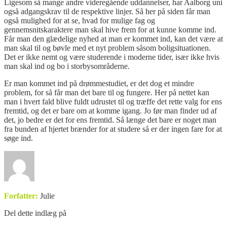
Ligesom så mange andre videregående uddannelser, har Aalborg uni
også adgangskrav til de respektive linjer. Så her på siden får man
også mulighed for at se, hvad for mulige fag og
gennemsnitskaraktere man skal hive frem for at kunne komme ind.
Får man den glædelige nyhed at man er kommet ind, kan det være at
man skal til og bøvle med et nyt problem såsom boligsituationen.
Det er ikke nemt og være studerende i moderne tider, især ikke hvis
man skal ind og bo i storbysområderne.
Er man kommet ind på drømmestudiet, er det dog et mindre
problem, for så får man det bare til og fungere. Her på nettet kan
man i hvert fald blive fuldt udrustet til og træffe det rette valg for ens
fremtid, og det er bare om at komme igang. Jo før man finder ud af
det, jo bedre er det for ens fremtid. Så længe det bare er noget man
fra bunden af hjertet brænder for at studere så er der ingen fare for at
søge ind.
Forfatter:
Julie
Del dette indlæg på