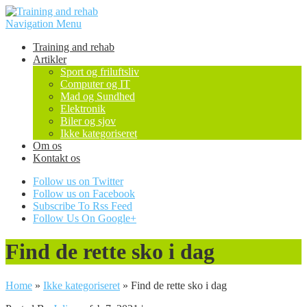
Navigation Menu
Training and rehab
Artikler
Sport og friluftsliv
Computer og IT
Mad og Sundhed
Elektronik
Biler og sjov
Ikke kategoriseret
Om os
Kontakt os
Follow us on Twitter
Follow us on Facebook
Subscribe To Rss Feed
Follow Us On Google+
Find de rette sko i dag
Home
»
Ikke kategoriseret
»
Find de rette sko i dag