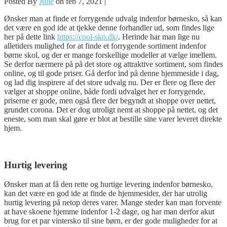
Posted By
Julie
on feb 7, 2021 |
Ønsker man at finde et forrygende udvalg indenfor børnesko, så kan
det være en god ide at tjekke denne forhandler ud, som findes lige
her på dette link
https://cool-sko.dk/
. Herinde har man lige nu
alletiders mulighed for at finde et forrygende sortiment indenfor
børne skol, og der er mange forskellige modeller at vælge imellem.
Se derfor nærmere på på det store og attraktive sortiment, som findes
online, og til gode priser. Gå derfor ind på denne hjemmeside i dag,
og lad dig inspirere af det store udvalg nu. Der er flere og flere der
vælger at shoppe online, både fordi udvalget her er forrygende,
priserne er gode, men også flere der begyndt at shoppe over nettet,
grundet corona. Det er dog utroligt nemt at shoppe på nettet, og det
eneste, som man skal gøre er blot at bestille sine varer leveret direkte
hjem.
Hurtig levering
Ønsker man at få den rette og hurtige levering indenfor børnesko,
kan det være en god ide at finde de hjemmesider, der har utrolig
hurtig levering på netop deres varer. Mange steder kan man forvente
at have skoene hjemme indenfor 1-2 dage, og har man derfor akut
brug for et par vintersko til sine børn, er der gode muligheder for at