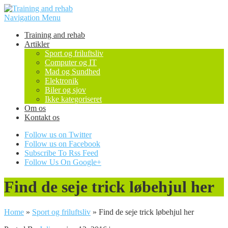
Navigation Menu
Training and rehab
Artikler
Sport og friluftsliv
Computer og IT
Mad og Sundhed
Elektronik
Biler og sjov
Ikke kategoriseret
Om os
Kontakt os
Follow us on Twitter
Follow us on Facebook
Subscribe To Rss Feed
Follow Us On Google+
Find de seje trick løbehjul her
Home
»
Sport og friluftsliv
»
Find de seje trick løbehjul her