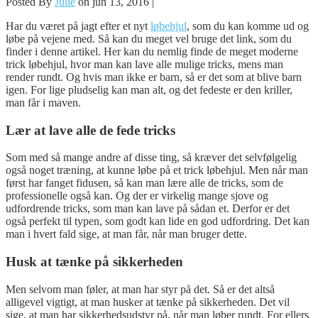
Posted By
Julie
on jun 13, 2016 |
Har du været på jagt efter et nyt
løbehjul
, som du kan komme ud og
løbe på vejene med. Så kan du meget vel bruge det link, som du
finder i denne artikel. Her kan du nemlig finde de meget moderne
trick løbehjul, hvor man kan lave alle mulige tric
ks, mens man
render rundt. Og hvis man ikke er barn, så er det som at blive barn
igen. For lige pludselig kan man alt, og det fedeste er den kriller,
man får i maven.
Lær at lave alle de fede tricks
Som med så mange andre af disse ting, så kræver det selvfølgelig
også noget træning, at kunne løbe på et trick løbehjul. Men når man
først har fanget fidusen, så kan man lære alle de tricks, som de
professionelle også kan. Og der er virkelig mange sjove og
udfordrende tricks, som man kan lave på sådan et. Derfor er det
også perfekt til typen, som godt kan lide en god udfordring. Det kan
man i hvert fald sige, at man får, når man bruger dette.
Husk at tænke på sikkerheden
Men selvom man føler, at man har styr på det. Så er det altså
alligevel vigtigt, at man husker at tænke på sikkerheden. Det vil
sige, at man har sikkerhedsudstyr på, når man løber rundt. For ellers