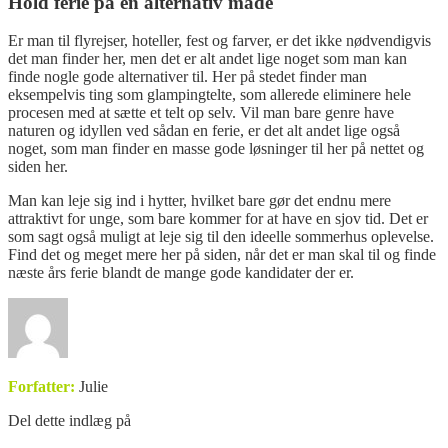
Hold ferie på en alternativ måde
Er man til flyrejser, hoteller, fest og farver, er det ikke nødvendigvis
det man finder her, men det er alt andet lige noget som man kan
finde nogle gode alternativer til. Her på stedet finder man
eksempelvis ting som glampingtelte, som allerede eliminere hele
procesen med at sætte et telt op selv. Vil man bare genre have
naturen og idyllen ved sådan en ferie, er det alt andet lige også
noget, som man finder en masse gode løsninger til her på nettet og
siden her.
Man kan leje sig ind i hytter, hvilket bare gør det endnu mere
attraktivt for unge, som bare kommer for at have en sjov tid. Det er
som sagt også muligt at leje sig til den ideelle sommerhus oplevelse.
Find det og meget mere her på siden, når det er man skal til og finde
næste års ferie blandt de mange gode kandidater der er.
Forfatter:
Julie
Del dette indlæg på