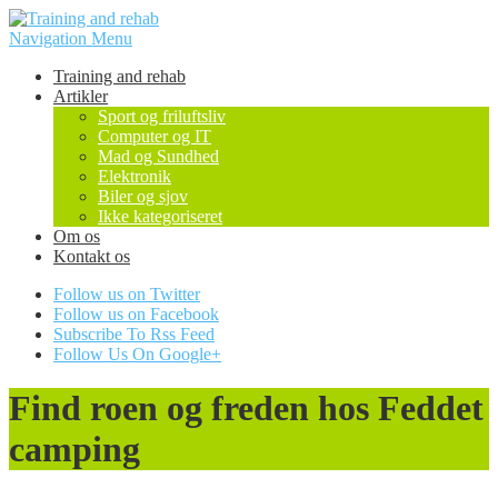
Navigation Menu
Training and rehab
Artikler
Sport og friluftsliv
Computer og IT
Mad og Sundhed
Elektronik
Biler og sjov
Ikke kategoriseret
Om os
Kontakt os
Follow us on Twitter
Follow us on Facebook
Subscribe To Rss Feed
Follow Us On Google+
Find roen og freden hos Feddet
camping