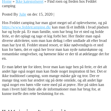
Home
»
Ikke kategoriseret
»
Find roen og freden hos Feddet
camping
Posted By
Julie
on dec 15, 2020 |
Hos Feddet camping har man gjort meget ud af oplevelserne, og på
https://www.feddetcamping.dk/
kan man få et indblik i hvad pladsen
har og byde på. Er man familie, som har brug for et sted og holde
ferie, er det oplagt og tage et kig forbi her. Her finder man også
diverse aktiviteter, som man kan deltag i eller undlade alt efter hvad
man har lyst til. Feddet strand resort, er ikke nødvendigvis et sted
kun for børn, det er også her hvor man kan nyde naturskønne og
romantiske omgivelser, og børnene ikke er der til at ødelægge det for
en.
Er man løbet tør for ideer, hvor man kan tage hen på ferie, er det alt
andet lige også noget man kan finde noget inspiration til her. Det er
ikke traditionel camping, som mange måske går og tror. Der er
mange ting som har ændret sig på dette område, og alt andet lige
også noget ens børn ville være med på at prøve. Her på siden kan
man i hvert fald finde alle de informationer man har brug for, at
kunne træffe den rette beslutning for en.