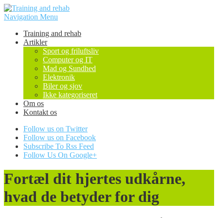
Navigation Menu
Training and rehab
Artikler
Sport og friluftsliv
Computer og IT
Mad og Sundhed
Elektronik
Biler og sjov
Ikke kategoriseret
Om os
Kontakt os
Follow us on Twitter
Follow us on Facebook
Subscribe To Rss Feed
Follow Us On Google+
Fortæl dit hjertes udkårne,
hvad de betyder for dig