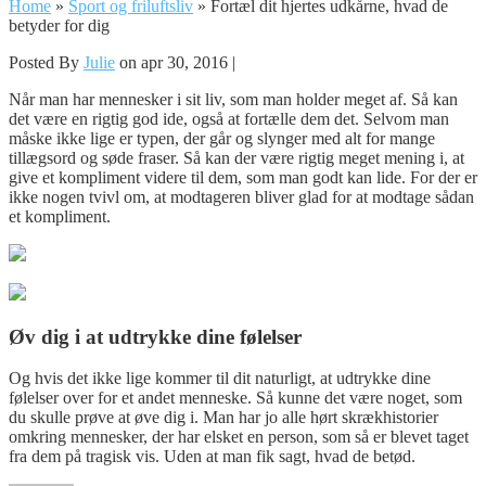
Home
»
Sport og friluftsliv
»
Fortæl dit hjertes udkårne, hvad de
betyder for dig
Posted By
Julie
on apr 30, 2016 |
Når man har mennesker i sit liv, som man holder meget af. Så kan
det være en rigtig god ide, også at fortælle dem det. Selvom man
måske ikke lige er typen, der går og slynger med alt for mange
tillægsord og søde fraser. Så kan der være rig
tig meget mening i, at
give et kompliment videre til dem, som man godt kan lide. For der er
ikke nogen tvivl om, at modtageren bliver glad for at modtage sådan
et kompliment.
Øv dig i at udtrykke dine følelser
Og hvis det ikke lige kommer til dit naturligt, at udtrykke dine
følelser over for et andet menneske. Så kunne det være noget, som
du skulle prøve at øve dig i. Man har jo alle hørt skrækhistorier
omkring mennesker, der har elsket en person, som så er blevet taget
fra dem på tragisk vis. Uden at man fik sagt, hvad de betød.