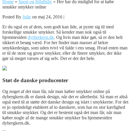
Home
»
Sport og friluftsliv
»
Her har du mulighd for at købe
smukke smykker online
Posted By
Julie
on maj 24, 2016 |
Er du også en af dem, som godt kan lide, at pynte sig til med
forskellige smukke smykker. Så kender man nok også til
hjemmesiden
dyrberkern.dk
. Og hvis man ikke gør, så er den helt
sikkert et besøg værd. For her finder man masser af lækre
smykkedes
ign, som uden tvivl vil falde i ens smag. Hvad enten man
er til de store og grove smykker, eller de finere smykker, der ikke
gør så meget væsen af sig selv. Det er der det hele.
Støt de danske producenter
Og noget af det man får, når man køber smykker online på
dybergkern.dk er dansk design, når det er allerbedst. Så man er altså
også med til at støtte det danske design og islæt i smykkerne. For det
er jo oprindeligt etableret af to danskere, som har en stor kærlighed
til smukke smykker. Og det er bestemt også det man får, når man
køber nogle af de mange smukke smykker fra hjemmesiden
dybergkern.dk.