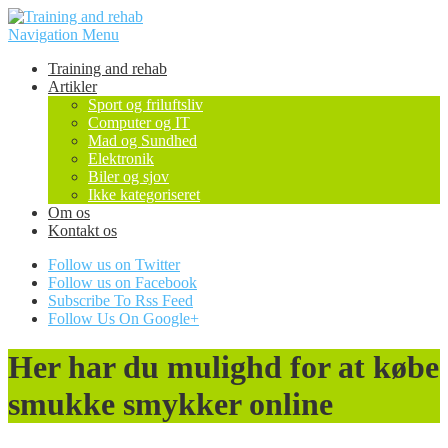
Navigation Menu
Training and rehab
Artikler
Sport og friluftsliv
Computer og IT
Mad og Sundhed
Elektronik
Biler og sjov
Ikke kategoriseret
Om os
Kontakt os
Follow us on Twitter
Follow us on Facebook
Subscribe To Rss Feed
Follow Us On Google+
Her har du mulighd for at købe
smukke smykker online