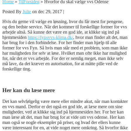
Home
»
TilForsiden
»
Hvorfor du skal vælge vvs Odense
Posted By
Julie
on dec 29, 2017 |
Hvis du gerne vil vælge en løsning, hvor du får mest for pengene,
og den bedste service. Når det kommer til forskellige former for vvs
arbejde altså. Så kunne det være en god ide, at klikke sig ind på
hjemmesiden
https://fynsvvs-klima.dk/
, hvor man finder alt det, man
har brug for i den forbindelse. For her finder man hjælp til alle
former for vvs Fyn. Så hvis man står med et problem, som man ikke
har muligheden for selv at løse. Hvilket man ofte ikke har mulighed
for, når det er vvs arbejde. For der er nemlig meget, man ikke selv
må lave, da det kræver en autorisation, for at måtte pille ved de
forskellige ting.
Her kan du læse mere
Det kan selvfølgelig være mere eller mindre akut, når man kontakter
en vvs mand. Derfor er det også en god ide, at læse mere om sine
muligheder, ved at klikke sig ind på hjemmesiden her. For her kan
man læse alt det, man har brug for at vide om vvs odense. Her kan
man også se nogle eksempler på priser, og hvad der ellers kunne
være interessant for en, at vide noget mere omkring. Så hvorfor ikke