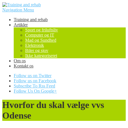
Navigation Menu
Training and rehab
Artikler
Sport og friluftsliv
Computer og IT
Mad og Sundhed
Elektronik
Biler og sjov
Ikke kategoriseret
Om os
Kontakt os
Follow us on Twitter
Follow us on Facebook
Subscribe To Rss Feed
Follow Us On Google+
Hvorfor du skal vælge vvs
Odense