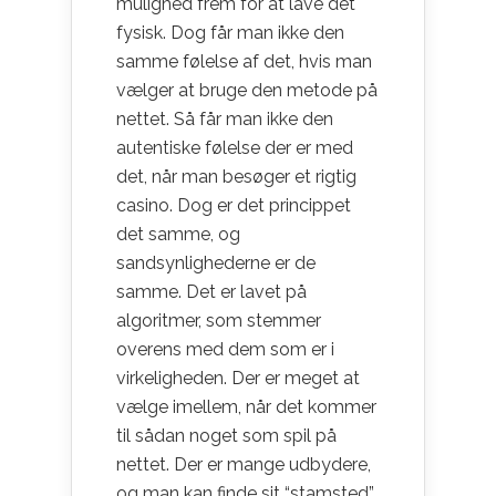
mulighed frem for at lave det
fysisk. Dog får man ikke den
samme følelse af det, hvis man
vælger at bruge den metode på
nettet. Så får man ikke den
autentiske følelse der er med
det, når man besøger et rigtig
casino. Dog er det princippet
det samme, og
sandsynlighederne er de
samme. Det er lavet på
algoritmer, som stemmer
overens med dem som er i
virkeligheden. Der er meget at
vælge imellem, når det kommer
til sådan noget som spil på
nettet. Der er mange udbydere,
og man kan finde sit “stamsted”,