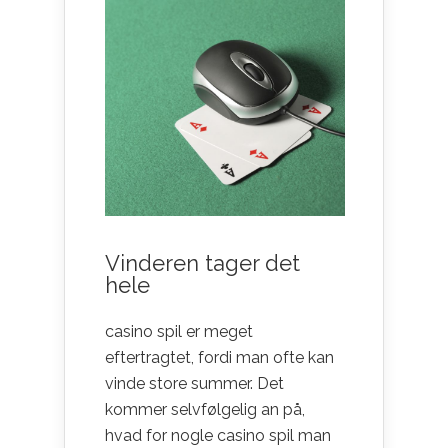
Vinderen tager det
hele
casino spil er meget
eftertragtet, fordi man ofte kan
vinde store summer. Det
kommer selvfølgelig an på,
hvad for nogle casino spil man