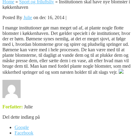
Home
»
Sport og friluftsliv
»
Institutionen skal have nye blomster i
køkkenhaven
Posted By
Julie
on dec 16, 2014 |
I mange institutioner gør man meget ud af, at plante nogle flotte
blomster i køkkenhaven. Det gælder specielt i de institutioner, hvor
der er børn. Børnene synes nemlig, at det er meget sjovt, at følge
med i, hvordan blomsterne gror og spirer o
g pludselig springer ud.
Børnene kan være med i hele processen. De kan være med til at
plante blomsterne, til dagligt at vande dem og til at plukke dem og
måske presse dem, eller sætte dem i en vase, alt efter hvad man vil
bruge dem til. Man kan med fordel plante nogle blomster, som med
sikkerhed springer ud og som næsten holder til alt slags vejr.
Forfatter:
Julie
Del dette indlæg på
Google
Facebook