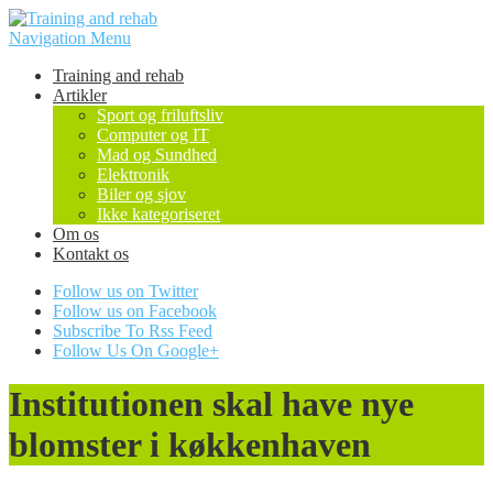
Navigation Menu
Training and rehab
Artikler
Sport og friluftsliv
Computer og IT
Mad og Sundhed
Elektronik
Biler og sjov
Ikke kategoriseret
Om os
Kontakt os
Follow us on Twitter
Follow us on Facebook
Subscribe To Rss Feed
Follow Us On Google+
Institutionen skal have nye
blomster i køkkenhaven