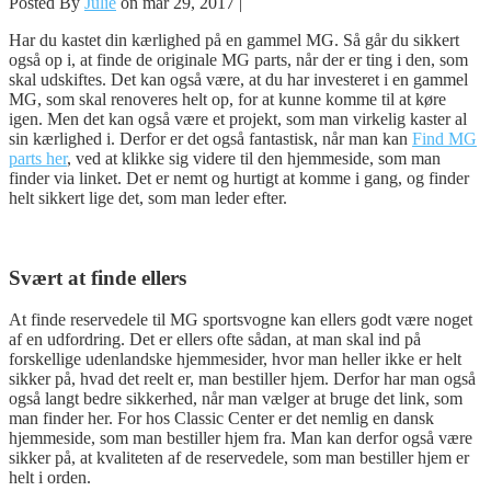
Posted By
Julie
on mar 29, 2017 |
Har du kastet din kærlighed på en gammel MG. Så går du sikkert
også op i, at finde de originale MG parts, når der er ting i den, som
skal udskiftes. Det kan også være, at du har investeret i en gammel
MG, som skal renoveres helt op, for at kunne komme til at køre
igen. Men det kan også være et projekt, som man virkelig kaster al
sin kærlighed i. Derfor er det også fantastisk, når man kan
Find MG
parts her
, ved at klikke sig videre til den hjemmeside, som man
finder via linket. Det er nemt og hurtigt at komme i gang, og finder
helt sikkert lige det, som man leder efter.
Svært at finde ellers
At finde reservedele til MG sportsvogne kan ellers godt være noget
af en udfordring. Det er ellers ofte sådan, at man skal ind på
forskellige udenlandske hjemmesider, hvor man heller ikke er helt
sikker på, hvad det reelt er, man bestiller hjem. Derfor har man også
også langt bedre sikkerhed, når man vælger at bruge det link, som
man finder her. For hos Classic Center er det nemlig en dansk
hjemmeside, som man bestiller hjem fra. Man kan derfor også være
sikker på, at kvaliteten af de reservedele, som man bestiller hjem er
helt i orden.