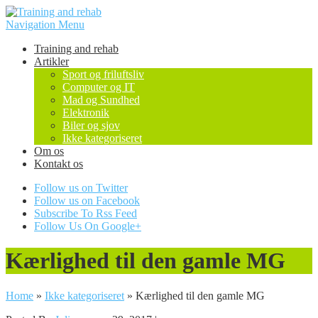
Navigation Menu
Training and rehab
Artikler
Sport og friluftsliv
Computer og IT
Mad og Sundhed
Elektronik
Biler og sjov
Ikke kategoriseret
Om os
Kontakt os
Follow us on Twitter
Follow us on Facebook
Subscribe To Rss Feed
Follow Us On Google+
Kærlighed til den gamle MG
Home
»
Ikke kategoriseret
»
Kærlighed til den gamle MG