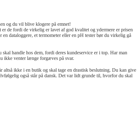
len og du vil blive klogere på emnet!
r de fordi de virkelig er lavet af god kvalitet og ydermere er prisen
r en dataloggere, et termometer eller en pH tester bør du virkelig gå
Du skal handle hos dem, fordi deres kundeservice er i top. Har man
du ikke venter længe forgæves på svar.
r altså ikke i en butik og skal tage en drastisk beslutning. Du kan give
vfølgelig også står på dansk. Det var lidt grunde til, hvorfor du skal