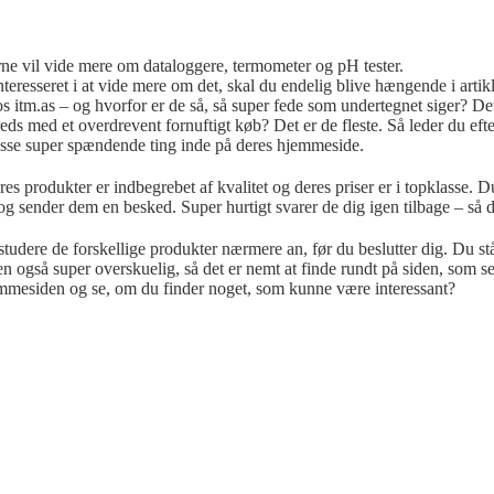
erne vil vide mere om dataloggere, termometer og pH tester.
teresseret i at vide mere
om det, skal du endelig blive hængende i artik
itm.as – og hvorfor er de så, så super fede som undertegnet siger? Det e
eds med et overdrevent fornuftigt køb? Det er de fleste. Så leder du efte
sse super spændende ting inde på deres hjemmeside.
s produkter er indbegrebet af kvalitet og deres priser er i topklasse. 
g sender dem en besked. Super hurtigt svarer de dig igen tilbage – så 
studere de forskellige produkter nærmere an, før du beslutter dig. Du stå
n også super overskuelig, så det er nemt at finde rundt på siden, som sel
jemmesiden og se, om du finder noget, som kunne være interessant?