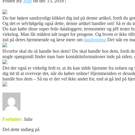
Posted By
Julie
on dec 15, 2016 |
Du har højest sandsynligt klikket dig ind på denne artikel, fordi du g
Og det er selvfølgelig også dette, denne artikel handler om! Så er du in
Du kan købe disse super fede dataloggere, termometer og pH tester hos 
virkelog. Man får mildest talt noget for pengene. Og hvem er ikke tilfr
ind på deres hjemmeside og læse mere om
datalogning
Der står en ma
Hvorfor skal du så handle hos dem? Du skal handle hos dem, fordi dere
nogle spørgsmål finder man bare kontaktinformationer inde på siden, o
Det der også er virkelig fedt er, at du kan sidde hjemme fra sofaen og 
dig tid til at overveje det, når du køber online! Hjemmesiden er desude
handle hos dem – Så nu er der vel ikke andet for, end at gå ind på h
Forfatter:
Julie
Del dette indlæg på