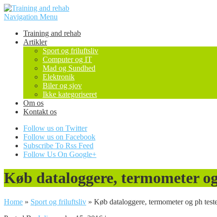
Navigation Menu
Training and rehab
Artikler
Sport og friluftsliv
Computer og IT
Mad og Sundhed
Elektronik
Biler og sjov
Ikke kategoriseret
Om os
Kontakt os
Follow us on Twitter
Follow us on Facebook
Subscribe To Rss Feed
Follow Us On Google+
Køb dataloggere, termometer og 
Home
»
Sport og friluftsliv
»
Køb dataloggere, termometer og ph teste