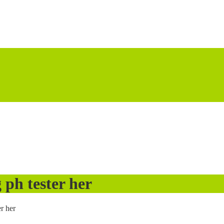
ph tester her
r her