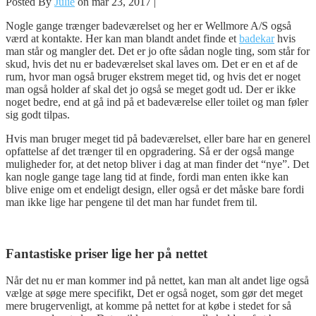
Posted By
Julie
on mar 23, 2017 |
Nogle gange trænger badeværelset og her er Wellmore A/S også
værd at kontakte. Her kan man blandt andet finde et
badekar
hvis
man står og mangler det. Det er jo ofte sådan nogle ting, som står for
skud, hvis det nu er badeværelset skal laves om. Det er en et af de
rum, hvor man også bruger ekstrem meget tid, og hvis det er noget
man også holder af skal det jo også se meget godt ud. Der er ikke
noget bedre, end at gå ind på et badeværelse eller toilet og man føler
sig godt tilpas.
Hvis man bruger meget tid på badeværelset, eller bare har en generel
opfattelse af det trænger til en opgradering. Så er der også mange
muligheder for, at det netop bliver i dag at man finder det “nye”. Det
kan nogle gange tage lang tid at finde, fordi man enten ikke kan
blive enige om et endeligt design, eller også er det måske bare fordi
man ikke lige har pengene til det man har fundet frem til.
Fantastiske priser lige her på nettet
Når det nu er man kommer ind på nettet, kan man alt andet lige også
vælge at søge mere specifikt, Det er også noget, som gør det meget
mere brugervenligt, at komme på nettet for at købe i stedet for så