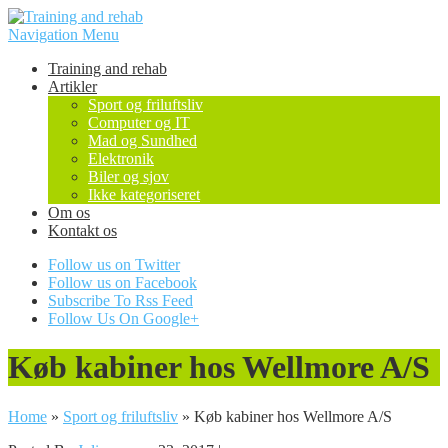
Navigation Menu
Training and rehab
Artikler
Sport og friluftsliv
Computer og IT
Mad og Sundhed
Elektronik
Biler og sjov
Ikke kategoriseret
Om os
Kontakt os
Follow us on Twitter
Follow us on Facebook
Subscribe To Rss Feed
Follow Us On Google+
Køb kabiner hos Wellmore A/S
Home
»
Sport og friluftsliv
»
Køb kabiner hos Wellmore A/S