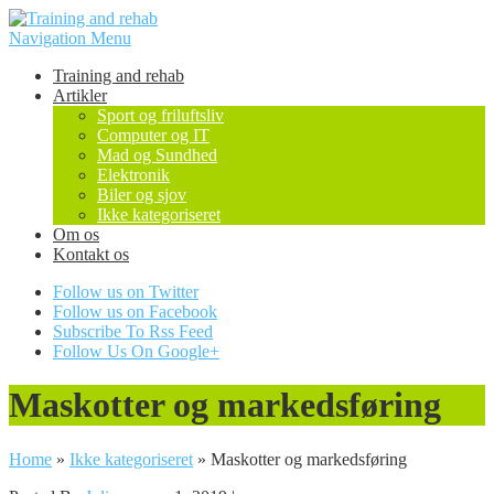
Navigation Menu
Training and rehab
Artikler
Sport og friluftsliv
Computer og IT
Mad og Sundhed
Elektronik
Biler og sjov
Ikke kategoriseret
Om os
Kontakt os
Follow us on Twitter
Follow us on Facebook
Subscribe To Rss Feed
Follow Us On Google+
Maskotter og markedsføring
Home
»
Ikke kategoriseret
»
Maskotter og markedsføring