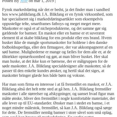
Posted By
Julie
on mar 1, 2019 |
Fynsk markedsføring når det er bedst, ja det finder man i sandhed
hos www.jablikfang.dk J.A. Blikfang er en fynsk virksomhed, som
har specialiseret sig i markedsføringsartikler som eksempelvis
oppustelige telte, smartframes fatboys og meget meget mere.
Maskotter er også et af nicheprodukterne, og det samme gør sig
gældende for bamser. En maskot eller en bamse er et suverænt
element til at skabe blikfang for ens produkt eller ens brand. Hvem
husker ikke de mangle sportsmaskotter for holdene i den danske
fodboldsuperliga, eller den firmagave, der var akkompagneret af en
sød bamse. Mulighederne er mange og fælles for dem alle er, at de
tiltrækker opmærksomhed og gør, at man bliver husket. Her skal
man huske, at det ikke kun er børnene, der er målgruppen for de
søde maskotter. J.A. Blikfang specialdesigner alle maskotter, så de
passer til den enkelte kundes ønsker, og hertil skal det siges, at
maskotter bringer glæde hos både børn og voksne.
Har man som firma en interesse i at få fremstillet en maskot, er J.A.
Blikfang altså det helt rette sted at gå hen. J.A. Blikfang fremstiller
maskotter i alle størrelser og afskygninger, og uanset hvad figur man
måtte ønske, bliver den fremstillet i nogle komfortable materialer, der
alle lever op til EU-standarder. Ønsker man i stedet en bamse, i et
noget mindre målestok, fremstillet, så kan J.A. Blikfang også sørge
for dette. De fremstiller nemlig bamser i store såvel som små oplag,