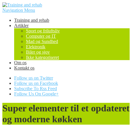
Navigation Menu
Training and rehab
Artikler
Sport og friluftsliv
Computer og IT
Mad og Sundhed
Elektronik
Biler og sjov
Ikke kategoriseret
Om os
Kontakt os
Follow us on Twitter
Follow us on Facebook
Subscribe To Rss Feed
Follow Us On Google+
Super elementer til et opdateret
og moderne køkken