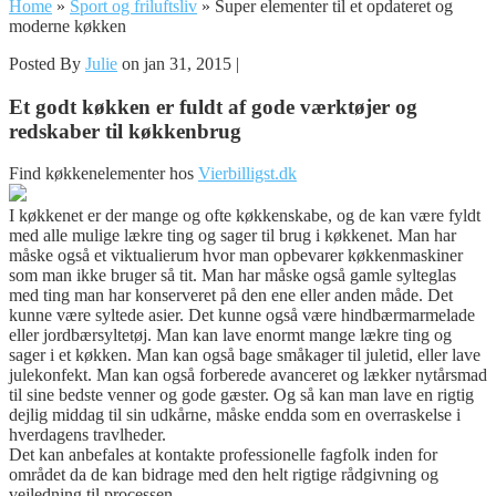
Home
»
Sport og friluftsliv
»
Super elementer til et opdateret og
moderne køkken
Posted By
Julie
on jan 31, 2015 |
Et godt køkken er fuldt af gode værktøjer og
redskaber til køkkenbrug
Find køkkenelementer hos
Vierbilligst.dk
I køkkenet er der mange og ofte køkkenskabe, og de kan være fyldt
med alle mulige lækre ting og sager til brug i køkkene
t. Man har
måske også et viktualierum hvor man opbevarer køkkenmaskiner
som man ikke bruger så tit. Man har måske også gamle sylteglas
med ting man har konserveret på den ene eller anden måde. Det
kunne være syltede asier. Det kunne også være hindbærmarmelade
eller jordbærsyltetøj. Man kan lave enormt mange lækre ting og
sager i et køkken. Man kan også bage småkager til juletid, eller lave
julekonfekt. Man kan også forberede avanceret og lækker nytårsmad
til sine bedste venner og gode gæster. Og så kan man lave en rigtig
dejlig middag til sin udkårne, måske endda som en overraskelse i
hverdagens travlheder.
Det kan anbefales at kontakte professionelle fagfolk inden for
området da de kan bidrage med den helt rigtige rådgivning og
vejledning til processen.