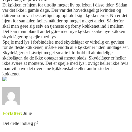
Et køkken er hjem for utrolig meget liv og leben i disse tider. Sådan
var det ikke i gamle dage. Der var det hovedsageligt kvinden og
døtrene som var beskæftiget og opholdt sig i køkkenerne. Nu er det
hjem for samtaler, fællesmåltider og meget meget andet. Så derfor
skal man gøre sig selv en tjeneste og forny køkkenet ind i mellem.
Det kan man blandt andet gøre med nye køkkenskabe nye køkken
skydelåger og spejle med lys.
Spejle med lys i forbindelse med skydelåger er virkelig en gevinst
for de fleste køkkener, måske endda alle køkkener uden undtagelser.
Skydelåger er i øvrigt meget smarte i forhold til almindelige
skabslåger, da de ikke optager så meget plads. Skydelåger er heller
ikke svære at montere. Det er spejle med lys i øvrigt heller ikke hvis
man vil have det over sine køkkenskabe eller andre steder i
køkkenet.
Forfatter:
Julie
Del dette indlæg på