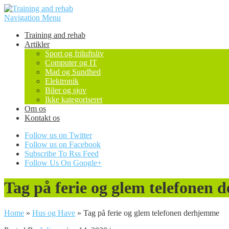
Navigation Menu
Training and rehab
Artikler
Sport og friluftsliv
Computer og IT
Mad og Sundhed
Elektronik
Biler og sjov
Ikke kategoriseret
Om os
Kontakt os
Follow us on Twitter
Follow us on Facebook
Subscribe To Rss Feed
Follow Us On Google+
Tag på ferie og glem telefonen
Home
»
Hus og Have
»
Tag på ferie og glem telefonen derhjemme