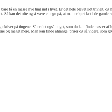
e få en masse nye ting ind i livet. Er det hele blevet lidt trivielt, og 
et. Så kan det ofte også være et tegn på, at man er kørt fast i de gamle r
rspektiver på tingene. Så er det også noget, som du kan finde masser af h
ngene og meget mere. Man kan finde afgange, priser og så videre, som gør