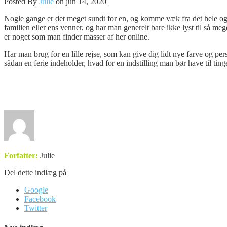
Posted By
Julie
on jun 14, 2020 |
Nogle gange er det meget sundt for en, og komme væk fra det hele og bar
familien eller ens venner, og har man generelt bare ikke lyst til så meg
er noget som man finder masser af her online.
Har man brug for en lille rejse, som kan give dig lidt nye farve og pe
sådan en ferie indeholder, hvad for en indstilling man bør have til ti
Forfatter:
Julie
Del dette indlæg på
Google
Facebook
Twitter