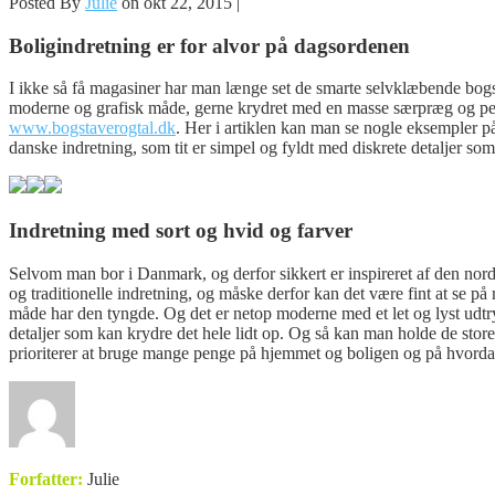
Posted By
Julie
on okt 22, 2015 |
Boligindretning er for alvor på dagsordenen
I ikke så få magasiner har man længe set de smarte selvklæbende bog
moderne og grafisk måde, gerne krydret med en masse særpræg og pers
www.bogstaverogtal.dk
. Her i artiklen kan man se nogle eksempler 
danske indretning, som tit er simpel og fyldt med diskrete detaljer so
Indretning med sort og hvid og farver
Selvom man bor i Danmark, og derfor sikkert er inspireret af den nord
og traditionelle indretning, og måske derfor kan det være fint at se 
måde har den tyngde. Og det er netop moderne med et let og lyst udtry
detaljer som kan krydre det hele lidt op. Og så kan man holde de store
prioriterer at bruge mange penge på hjemmet og boligen og på hvordan 
Forfatter:
Julie