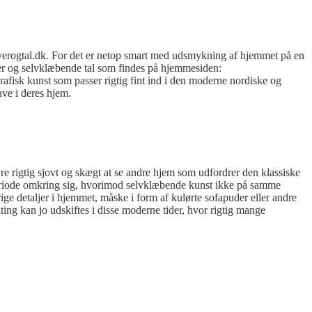
erogtal.dk. For det er netop smart med udsmykning af hj
emmet på en
er og selvklæbende tal som findes på hjemmesiden:
fisk kunst som passer rigtig fint ind i den moderne nordiske og
ave i deres hjem.
re rigtig sjovt og skægt at se andre hjem som udfordrer den klassiske
g periode omkring sig, hvorimod selvklæbende kunst ikke på samme
ge detaljer i hjemmet, måske i form af kulørte sofapuder eller andre
ing kan jo udskiftes i disse moderne tider, hvor rigtig mange