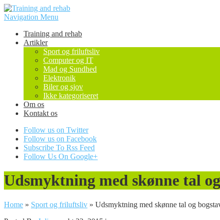
Navigation Menu
Training and rehab
Artikler
Sport og friluftsliv
Computer og IT
Mad og Sundhed
Elektronik
Biler og sjov
Ikke kategoriseret
Om os
Kontakt os
Follow us on Twitter
Follow us on Facebook
Subscribe To Rss Feed
Follow Us On Google+
Udsmyktning med skønne tal og
Home
»
Sport og friluftsliv
»
Udsmyktning med skønne tal og bogsta