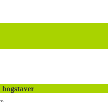
 bogstaver
ver