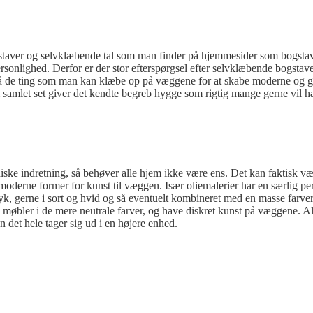
staver og selvklæbende tal som man finder på hjemmesider som bogstav
onlighed. Derfor er der stor efterspørgsel efter selvklæbende bogstav
på de ting som man kan klæbe op på væggene for at skabe moderne og gra
m samlet set giver det kendte begreb hygge som rigtig mange gerne vil h
iske indretning, så behøver alle hjem ikke være ens. Det kan faktisk væ
på moderne former for kunst til væggen. Især oliemalerier har en særli
k, gerne i sort og hvid og så eventuelt kombineret med en masse farveri
 møbler i de mere neutrale farver, og have diskret kunst på væggene. Alt
det hele tager sig ud i en højere enhed.