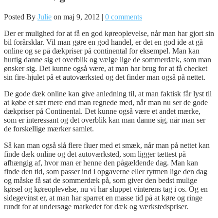
Posted By
Julie
on maj 9, 2012 |
0 comments
Der er mulighed for at få en god køreoplevelse, når man har gjort sin
bil forårsklar. Vil man gøre en god handel, er det en god ide at gå
online og se på dækpriser på continental for eksempel. Man kan
hurtig danne sig et overblik og vælge lige de sommerdæk, som man
ønsker sig. Det kunne også være, at man har brug for at få checket
sin fire-hjulet på et autoværksted og
det finder man også på nettet.
De gode dæk online kan give anledning til, at man faktisk får lyst til
at købe et sæt mere end man regnede med, når man nu ser de gode
dækpriser på Continental. Det kunne også være et andet mærke,
som er interessant og det overblik kan man danne sig, når man ser
de forskellige mærker samlet.
Så kan man også slå flere fluer med et smæk, når man på nettet kan
finde dæk online og det autoværksted, som ligger tættest på
afhængig af, hvor man er henne den pågældende dag. Man kan
finde den tid, som passer ind i opgaverne eller rytmen lige den dag
og måske få sat de sommerdæk på, som giver den bedst mulige
kørsel og køreoplevelse, nu vi har sluppet vinterens tag i os. Og en
sidegevinst er, at man har sparret en masse tid på at køre og ringe
rundt for at undersøge markedet for dæk og værkstedspriser.