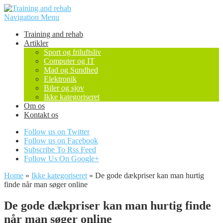
Navigation Menu
Training and rehab
Artikler
Sport og friluftsliv
Computer og IT
Mad og Sundhed
Elektronik
Biler og sjov
Ikke kategoriseret
Om os
Kontakt os
Follow us on Twitter
Follow us on Facebook
Subscribe To Rss Feed
Follow Us On Google+
Home
»
Ikke kategoriseret
»
De gode dækpriser kan man hurtig
finde når man søger online
De gode dækpriser kan man hurtig finde
når man søger online