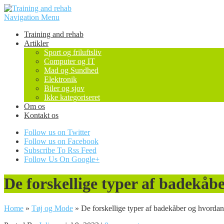
Navigation Menu
Training and rehab
Artikler
Sport og friluftsliv
Computer og IT
Mad og Sundhed
Elektronik
Biler og sjov
Ikke kategoriseret
Om os
Kontakt os
Follow us on Twitter
Follow us on Facebook
Subscribe To Rss Feed
Follow Us On Google+
De forskellige typer af badekåb
Home
»
Tøj og Mode
»
De forskellige typer af badekåber og hvordan