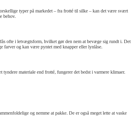
kellige typer på markedet – fra frotté til silke – kan det være svært
ne behov.
n fås ofte i letvægtsform, hvilket gør den nem at bevæge sig rundt i. Det
lige farver og kan være pyntet med knapper eller lynlåse.
t tyndere materiale end frotté, fungerer det bedst i varmere klimaer.
er sammenfoldelige og nemme at pakke. De er også meget lette at vaske