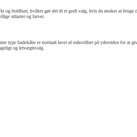
g holdbart, hvilket gør det til et godt valg, hvis du ønsker at bruge d
ge stilarter og farver.
ne type badekåbe er normalt lavet af mikrofiber på ydersiden for at give
ageligt og letvægtsvalg.