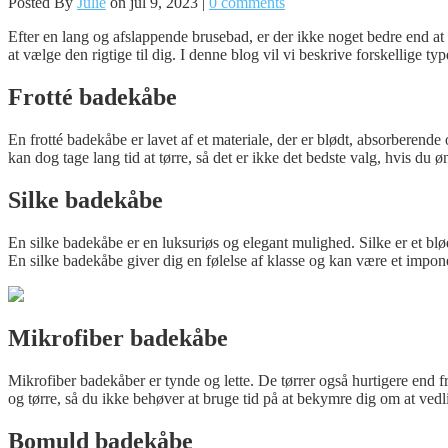
Posted By
Julie
on jul 9, 2023 |
0 comments
Efter en lang og afslappende brusebad, er der ikke noget bedre end at 
at vælge den rigtige til dig. I denne blog vil vi beskrive forskellige ty
Frotté badekåbe
En frotté badekåbe er lavet af et materiale, der er blødt, absorberende 
kan dog tage lang tid at tørre, så det er ikke det bedste valg, hvis du
Silke badekåbe
En silke badekåbe er en luksuriøs og elegant mulighed. Silke er et blød
En silke badekåbe giver dig en følelse af klasse og kan være et impon
Mikrofiber badekåbe
Mikrofiber badekåber er tynde og lette. De tørrer også hurtigere end f
og tørre, så du ikke behøver at bruge tid på at bekymre dig om at ved
Bomuld badekåbe