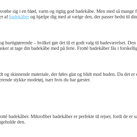
svøbe sig i en blød, varm og rigtig god badekåbe. Men med så mange fors
per af
badekåber
og hjælpe dig med at vælge den, der passer bedst til di
og hurtigtørrende – hvilket gør det til et godt valg til badeværelset. De
 ønsker at tage din badekåbe med på ferie. Frotté badekåber fås i forskel
t og skinnende materiale, der føles glat og blidt mod huden. Da det er e
erende stykke modetøj, især hvis du har gæster.
rotté badekåber. Mikrofiber badekåber er perfekte til rejser, fordi de 
ligeholde den.