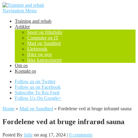
Navigation Menu
Training and rehab
Artikler
Sport og friluftsliv
Computer og IT
Mad og Sundhed
Elektronik
Biler og sjov
Ikke kategoriseret
Om os
Kontakt os
Follow us on Twitter
Follow us on Facebook
Subscribe To Rss Feed
Follow Us On Google+
Home
»
Mad og Sundhed
»
Fordelene ved at bruge infrarød sauna
Fordelene ved at bruge infrarød sauna
Posted By
Julie
on aug 17, 2024 |
0 comments