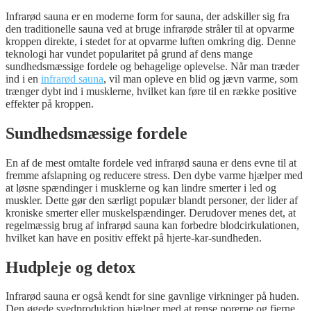
Infrarød sauna er en moderne form for sauna, der adskiller sig fra
den traditionelle sauna ved at bruge infrarøde stråler til at opvarme
kroppen direkte, i stedet for at opvarme luften omkring dig. Denne
teknologi har vundet popularitet på grund af dens mange
sundhedsmæssige fordele og behagelige oplevelse. Når man træder
ind i en
infrarød sauna
, vil man opleve en blid og jævn varme, som
trænger dybt ind i musklerne, hvilket kan føre til en række positive
effekter på kroppen.
Sundhedsmæssige fordele
En af de mest omtalte fordele ved infrarød sauna er dens evne til at
fremme afslapning og reducere stress. Den dybe varme hjælper med
at løsne spændinger i musklerne og kan lindre smerter i led og
muskler. Dette gør den særligt populær blandt personer, der lider af
kroniske smerter eller muskelspændinger. Derudover menes det, at
regelmæssig brug af infrarød sauna kan forbedre blodcirkulationen,
hvilket kan have en positiv effekt på hjerte-kar-sundheden.
Hudpleje og detox
Infrarød sauna er også kendt for sine gavnlige virkninger på huden.
Den øgede svedproduktion hjælper med at rense porerne og fjerne