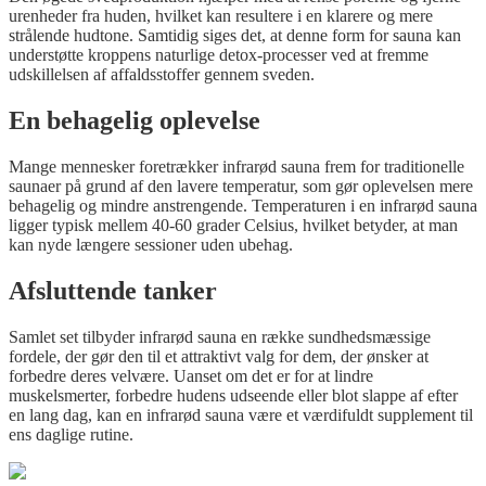
urenheder fra huden, hvilket kan resultere i en klarere og mere
strålende hudtone. Samtidig siges det, at denne form for sauna kan
understøtte kroppens naturlige detox-processer ved at fremme
udskillelsen af affaldsstoffer gennem sveden.
En behagelig oplevelse
Mange mennesker foretrækker infrarød sauna frem for traditionelle
saunaer på grund af den lavere temperatur, som gør oplevelsen mere
behagelig og mindre anstrengende. Temperaturen i en infrarød sauna
ligger typisk mellem 40-60 grader Celsius, hvilket betyder, at man
kan nyde længere sessioner uden ubehag.
Afsluttende tanker
Samlet set tilbyder infrarød sauna en række sundhedsmæssige
fordele, der gør den til et attraktivt valg for dem, der ønsker at
forbedre deres velvære. Uanset om det er for at lindre
muskelsmerter, forbedre hudens udseende eller blot slappe af efter
en lang dag, kan en infrarød sauna være et værdifuldt supplement til
ens daglige rutine.