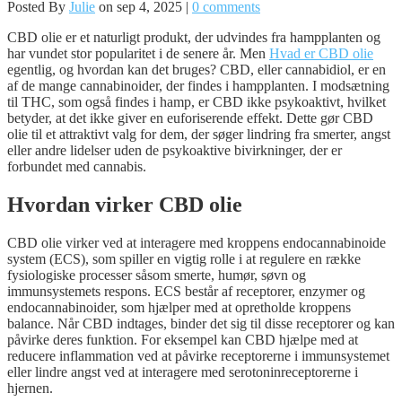
Posted By
Julie
on sep 4, 2025 |
0 comments
CBD olie er et naturligt produkt, der udvindes fra hampplanten og
har vundet stor popularitet i de senere år. Men
Hvad er CBD olie
egentlig, og hvordan kan det bruges? CBD, eller cannabidiol, er en
af de mange cannabinoider, der findes i hampplanten. I modsætning
til THC, som også findes i hamp, er CBD ikke psykoaktivt, hvilket
betyder, at det ikke giver en euforiserende effekt. Dette gør CBD
olie til et attraktivt valg for dem, der søger lindring fra smerter, angst
eller andre lidelser uden de psykoaktive bivirkninger, der er
forbundet med cannabis.
Hvordan virker CBD olie
CBD olie virker ved at interagere med kroppens endocannabinoide
system (ECS), som spiller en vigtig rolle i at regulere en række
fysiologiske processer såsom smerte, humør, søvn og
immunsystemets respons. ECS består af receptorer, enzymer og
endocannabinoider, som hjælper med at opretholde kroppens
balance. Når CBD indtages, binder det sig til disse receptorer og kan
påvirke deres funktion. For eksempel kan CBD hjælpe med at
reducere inflammation ved at påvirke receptorerne i immunsystemet
eller lindre angst ved at interagere med serotoninreceptorerne i
hjernen.