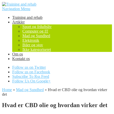
Navigation Menu
Training and rehab
Artikler
Sport og friluftsliv
Computer og IT
Mad og Sundhed
Elektronik
Biler og sjov
Ikke kategoriseret
Om os
Kontakt os
Follow us on Twitter
Follow us on Facebook
Subscribe To Rss Feed
Follow Us On Google+
Home
»
Mad og Sundhed
»
Hvad er CBD olie og hvordan virker
det
Hvad er CBD olie og hvordan virker det