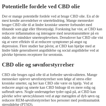
Potentielle fordele ved CBD olie
Der er mange potentielle fordele ved at bruge CBD olie. En af de
mest kendte anvendelser er smertelindring. Mange mennesker
bruger CBD olie til at lindre kroniske smerter forbundet med
tilstande som gigt eller fibromyalgi. Forskning har vist, at CBD kan
reducere inflammation og interagere med neurotransmittere på en
måde, der mindsker smerteoplevelsen. Derudover har CBD olie vist
sig at være effektiv til at reducere symptomer på angst og
depression. Flere studier har påvist, at CBD kan hjælpe med at
lindre både generaliseret angstlidelse og social angstlidelse ved at
påvirke hjernens receptorer for serotonin.
CBD olie og søvnforstyrrelser
CBD olie bruges også ofte til at forbedre søvnkvaliteten. Mange
mennesker oplever søvnforstyrrelser som følge af stress eller
kroniske smerter, og her kan CBD olie være en hjælp. Ved at
reducere angst og smerte kan CBD bidrage til en mere rolig og
uafbrudt søvn. Nogle undersøgelser tyder også på, at CBD kan
påvirke selve søvncyklussen ved at øge mængden af dyb søvn og
reducere REM-søvnforstyrrelser hos personer med posttraumatisk
stresslidelse (PTSD).