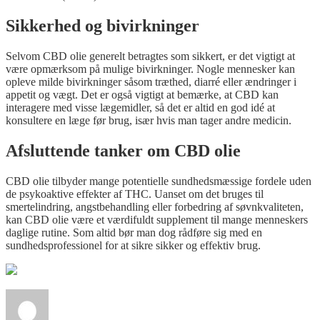
Sikkerhed og bivirkninger
Selvom CBD olie generelt betragtes som sikkert, er det vigtigt at
være opmærksom på mulige bivirkninger. Nogle mennesker kan
opleve milde bivirkninger såsom træthed, diarré eller ændringer i
appetit og vægt. Det er også vigtigt at bemærke, at CBD kan
interagere med visse lægemidler, så det er altid en god idé at
konsultere en læge før brug, især hvis man tager andre medicin.
Afsluttende tanker om CBD olie
CBD olie tilbyder mange potentielle sundhedsmæssige fordele uden
de psykoaktive effekter af THC. Uanset om det bruges til
smertelindring, angstbehandling eller forbedring af søvnkvaliteten,
kan CBD olie være et værdifuldt supplement til mange menneskers
daglige rutine. Som altid bør man dog rådføre sig med en
sundhedsprofessionel for at sikre sikker og effektiv brug.