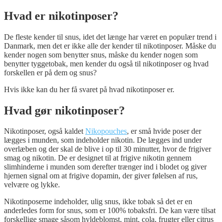
Hvad er nikotinposer?
De fleste kender til snus, idet det længe har været en populær trend i
Danmark, men det er ikke alle der kender til nikotinposer. Måske du
kender nogen som benytter snus, måske du kender nogen som
benytter tyggetobak, men kender du også til nikotinposer og hvad
forskellen er på dem og snus?
Hvis ikke kan du her få svaret på hvad nikotinposer er.
Hvad gør nikotinposer?
Nikotinposer, også kaldet
Nikopouches
,
er små hvide poser der
lægges i munden, som indeholder nikotin. De lægges ind under
overlæben og der skal de blive i op til 30 minutter, hvor de frigiver
smag og nikotin. De er designet til at frigive nikotin gennem
slimhinderne i munden som derefter trænger ind i blodet og giver
hjernen signal om at frigive dopamin, der giver følelsen af rus,
velvære og lykke.
Nikotinposerne indeholder, ulig snus, ikke tobak så det er en
anderledes form for snus, som er 100% tobaksfri. De kan være tilsat
forskellige smage såsom hyldeblomst, mint, cola, frugter eller citrus