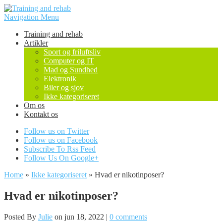
Navigation Menu
Training and rehab
Artikler
Sport og friluftsliv
Computer og IT
Mad og Sundhed
Elektronik
Biler og sjov
Ikke kategoriseret
Om os
Kontakt os
Follow us on Twitter
Follow us on Facebook
Subscribe To Rss Feed
Follow Us On Google+
Home
»
Ikke kategoriseret
»
Hvad er nikotinposer?
Hvad er nikotinposer?
Posted By
Julie
on jun 18, 2022 |
0 comments