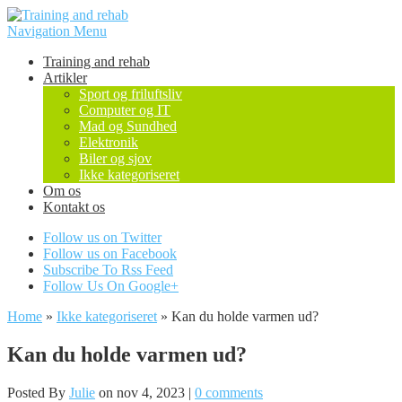
Navigation Menu
Training and rehab
Artikler
Sport og friluftsliv
Computer og IT
Mad og Sundhed
Elektronik
Biler og sjov
Ikke kategoriseret
Om os
Kontakt os
Follow us on Twitter
Follow us on Facebook
Subscribe To Rss Feed
Follow Us On Google+
Home
»
Ikke kategoriseret
»
Kan du holde varmen ud?
Kan du holde varmen ud?
Posted By
Julie
on nov 4, 2023 |
0 comments