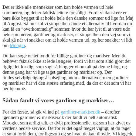
D
et er ikke alle mennekser som kan holde varmen ud hele
sommeren, og det er faktisk lettere forståligt. Fordi vi danskere er
bare ikke bygget til at holde hele den danske sommer ud lige fra Maj
til August. Så nu skal vi simpelthen finde et alternativ til hvordan du
kan få en “overkommelig” sommer, hvor du har lyst til at være ude
hele sommeren, gardiner og markiser, er simpelthen den vej som vi
skal gå når vi snakker om at holde varmen ud, og her snakker vi lidt
om
Moogio
.
Du kan søge nettet tyndt for billige gardiner og markiser. Men du
behøver faktisk ikke at lede længere, fordi vi har som altid gjort det
rigtigt let for dig, som sagt så blogger vi om alt på denne blog, og
denne gang har vi lige taget gardiner og markiser op. Der
findes selvfølgelig også solsejl og andre alternativer, men gardiner
og markiser har vi den største erfaring med, da det er det som vi har
her hjemme.
Sådan fandt vi vores gardiner og markiser…
For det første, så gik vi ind på
gardiner-markiser.dk
– derefter
igennem gardiner & markiser.dk der fandt vi helt automatisk
Moogio, som ærligt talt, er dybt professionelle, og som har givet os
verdens bedste service. Derfor er det også meget vigtigt, at du tager
et smut forbi dem, for ligesom og se hvad de kan tilbyde. Vi kiggede