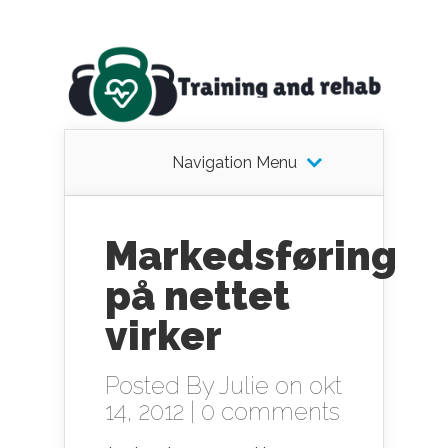
Navigation Menu
Markedsføring
på nettet
virker
Posted By
Julie
on okt
14, 2012 |
0 comments