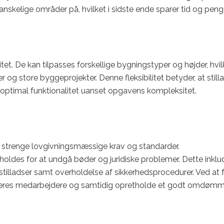
vanskelige områder på, hvilket i sidste ende sparer tid og peng
itet. De kan tilpasses forskellige bygningstyper og højder, hvil
 og store byggeprojekter. Denne fleksibilitet betyder, at still
er optimal funktionalitet uanset opgavens kompleksitet.
f strenge lovgivningsmæssige krav og standarder.
rholdes for at undgå bøder og juridiske problemer. Dette inklu
stilladser samt overholdelse af sikkerhedsprocedurer. Ved at 
e deres medarbejdere og samtidig opretholde et godt omdømm