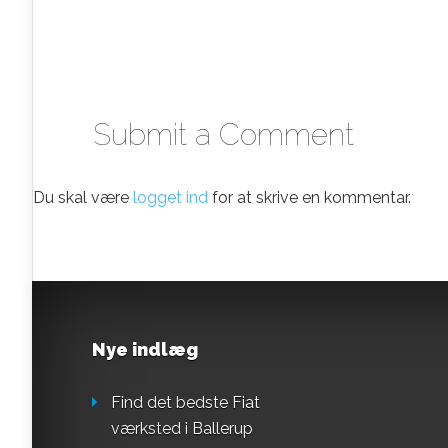
Submit a Comment
Du skal være
logget ind
for at skrive en kommentar.
Nye indlæg
Find det bedste Fiat
værksted i Ballerup