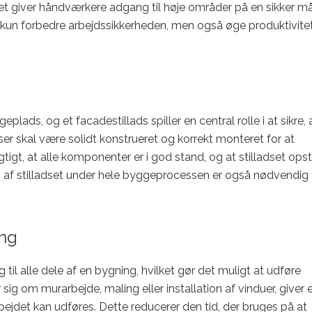
t giver håndværkere adgang til høje områder på en sikker m
e kun forbedre arbejdssikkerheden, men også øge produktivite
eplads, og et facadestillads spiller en central rolle i at sikre, 
ser skal være solidt konstrueret og korrekt monteret for at
gtigt, at alle komponenter er i god stand, og at stilladset opst
n af stilladset under hele byggeprocessen er også nødvendig 
ang
il alle dele af en bygning, hvilket gør det muligt at udføre
 sig om murarbejde, maling eller installation af vinduer, giver 
rbejdet kan udføres. Dette reducerer den tid, der bruges på at