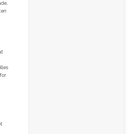
åde.
ten
at
illes
for
et