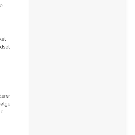
e.
ket
adset
derer
følge
e.