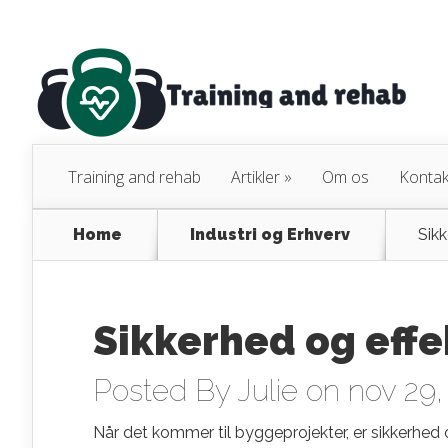
Training and rehab
Artikler
»
Om os
Kontak
Home
Industri og Erhverv
Sikk
Sikkerhed og effek
Posted By
Julie
on nov 29,
Når det kommer til byggeprojekter, er sikkerhed 