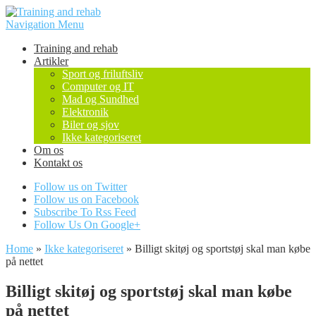
Navigation Menu
Training and rehab
Artikler
Sport og friluftsliv
Computer og IT
Mad og Sundhed
Elektronik
Biler og sjov
Ikke kategoriseret
Om os
Kontakt os
Follow us on Twitter
Follow us on Facebook
Subscribe To Rss Feed
Follow Us On Google+
Home
»
Ikke kategoriseret
»
Billigt skitøj og sportstøj skal man købe
på nettet
Billigt skitøj og sportstøj skal man købe
på nettet