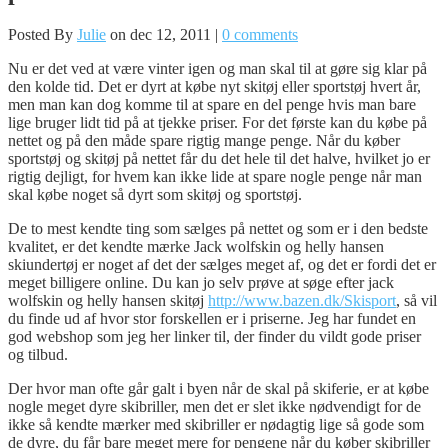
Posted By
Julie
on dec 12, 2011 |
0 comments
Nu er det ved at være vinter igen og man skal til at gøre sig klar på
den kolde tid. Det er dyrt at købe nyt skitøj eller sportstøj hvert år,
men man kan dog komme til at spare en del penge hvis man bare
lige bruger lidt tid på at tjekke priser. For det første kan du købe på
nettet og på den måde spare rigtig mange penge. Når du køber
sportstøj og skitøj på nettet får du det hele til det halve, hvilket jo er
rigtig dejligt, for hvem kan ikke lide at spare nogle penge når man
skal købe noget så dyrt som skitøj og sportstøj.
De to mest kendte ting som sælges på nettet og som er i den bedste
kvalitet, er det kendte mærke Jack wolfskin og helly hansen
skiundertøj er noget af det der sælges meget af, og det er fordi det er
meget billigere online. Du kan jo selv prøve at søge efter jack
wolfskin og helly hansen skitøj
http://www.bazen.dk/Skisport
, så vil
du finde ud af hvor stor forskellen er i priserne. Jeg har fundet en
god webshop som jeg her linker til, der finder du vildt gode priser
og tilbud.
Der hvor man ofte går galt i byen når de skal på skiferie, er at købe
nogle meget dyre skibriller, men det er slet ikke nødvendigt for de
ikke så kendte mærker med skibriller er nødagtig lige så gode som
de dyre, du får bare meget mere for pengene når du køber skibriller