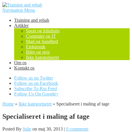
Navigation Menu
Training and rehab
Artikler
Sport og friluftsliv
Computer og IT
Mad og Sundhed
Elektronik
Biler og sjov
Ikke kategoriseret
Om os
Kontakt os
Follow us on Twitter
Follow us on Facebook
Subscribe To Rss Feed
Follow Us On Google+
Home
»
Ikke kategoriseret
»
Specialiseret i maling af tage
Specialiseret i maling af tage
Posted By
Julie
on maj 30, 2013 |
0 comments