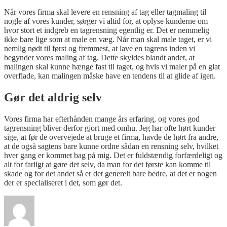
Når vores firma skal levere en rensning af tag eller tagmaling til
nogle af vores kunder, sørger vi altid for, at oplyse kunderne om
hvor stort et indgreb en tagrensning egentlig er.
Det er nemmelig
ikke bare lige som at male en væg. Når man skal male taget, er vi
nemlig nødt til først og fremmest, at lave en tagrens inden vi
begynder vores maling af tag. Dette skyldes blandt andet, at
malingen skal kunne hænge fast til taget, og hvis vi maler på en glat
overflade, kan malingen måske have en tendens til at glide af igen.
Gør det aldrig selv
Vores firma har efterhånden mange års erfaring, og vores god
tagrensning bliver derfor gjort med omhu. Jeg har ofte hørt kunder
sige, at før de overvejede at bruge et firma, havde de hørt fra andre,
at de også sagtens bare kunne ordne sådan en rensning selv, hvilket
hver gang er kommet bag på mig. Det er fuldstændig forfærdeligt og
alt for farligt at gøre det selv, da man for det første kan komme til
skade og for det andet så er det generelt bare bedre, at det er nogen
der er specialiseret i det, som gør det.