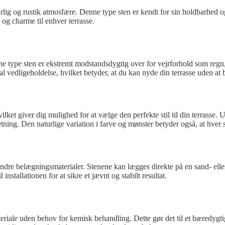
turlig og rustik atmosfære. Denne type sten er kendt for sin holdbarhed o
 og charme til enhver terrasse.
 type sten er ekstremt modstandsdygtig over for vejrforhold som regn, fros
vedligeholdelse, hvilket betyder, at du kan nyde din terrasse uden at 
ilket giver dig mulighed for at vælge den perfekte stil til din terrasse.
ning. Den naturlige variation i farve og mønster betyder også, at hver st
 andre belægningsmaterialer. Stenene kan lægges direkte på en sand- elle
installationen for at sikre et jævnt og stabilt resultat.
materiale uden behov for kemisk behandling. Dette gør det til et bæredyg