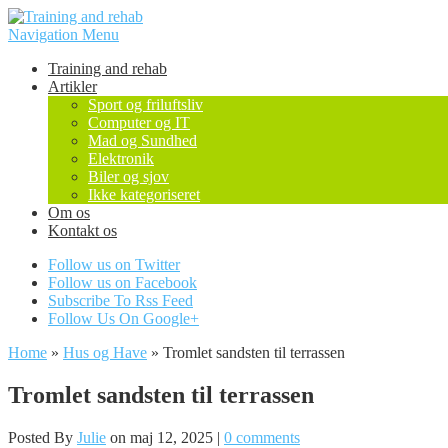
Navigation Menu
Training and rehab
Artikler
Sport og friluftsliv
Computer og IT
Mad og Sundhed
Elektronik
Biler og sjov
Ikke kategoriseret
Om os
Kontakt os
Follow us on Twitter
Follow us on Facebook
Subscribe To Rss Feed
Follow Us On Google+
Home
»
Hus og Have
»
Tromlet sandsten til terrassen
Tromlet sandsten til terrassen
Posted By
Julie
on maj 12, 2025 |
0 comments